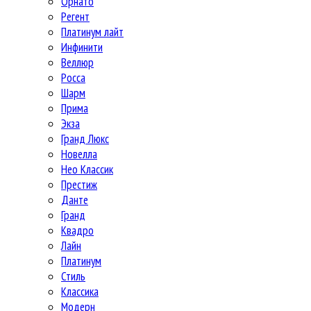
Орнато
Регент
Платинум лайт
Инфинити
Веллюр
Росса
Шарм
Прима
Экза
Гранд Люкс
Новелла
Нео Классик
Престиж
Данте
Гранд
Квадро
Лайн
Платинум
Стиль
Классика
Модерн