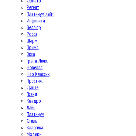
Орнато
Регент
Платинум лайт
Инфинити
Веллюр
Росса
Шарм
Прима
Экза
Гранд Люкс
Новелла
Нео Классик
Престиж
Данте
Гранд
Квадро
Лайн
Платинум
Стиль
Классика
Модерн