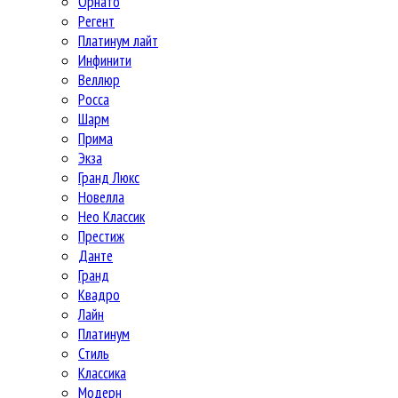
Орнато
Регент
Платинум лайт
Инфинити
Веллюр
Росса
Шарм
Прима
Экза
Гранд Люкс
Новелла
Нео Классик
Престиж
Данте
Гранд
Квадро
Лайн
Платинум
Стиль
Классика
Модерн