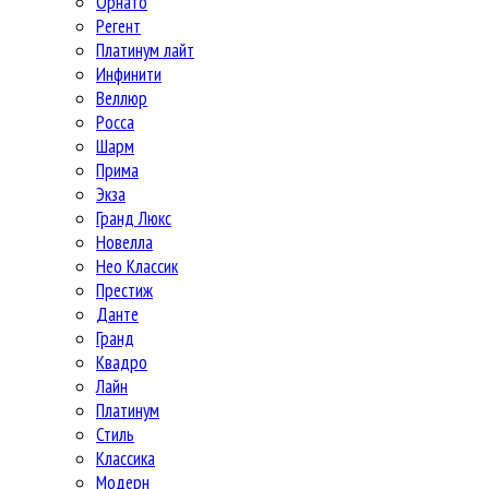
Орнато
Регент
Платинум лайт
Инфинити
Веллюр
Росса
Шарм
Прима
Экза
Гранд Люкс
Новелла
Нео Классик
Престиж
Данте
Гранд
Квадро
Лайн
Платинум
Стиль
Классика
Модерн