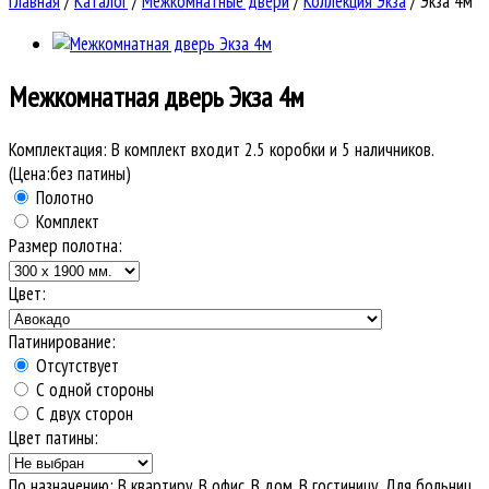
Главная
/
Каталог
/
Межкомнатные двери
/
Коллекция Экза
/
Экза 4м
Межкомнатная дверь
Экза 4м
Комплектация:
В комплект входит 2.5 коробки и 5 наличников.
(Цена:без патины)
Полотно
Комплект
Размер полотна:
Цвет:
Патинирование:
Отсутствует
С одной стороны
С двух сторон
Цвет патины:
По назначению
:
В квартиру, В офис, В дом, В гостиницу, Для больниц,