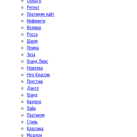
Орнато
Регент
Платинум лайт
Инфинити
Веллюр
Росса
Шарм
Прима
Экза
Гранд Люкс
Новелла
Нео Классик
Престиж
Данте
Гранд
Квадро
Лайн
Платинум
Стиль
Классика
Модерн