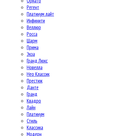
Орнато
Регент
Платинум лайт
Инфинити
Веллюр
Росса
Шарм
Прима
Экза
Гранд Люкс
Новелла
Нео Классик
Престиж
Данте
Гранд
Квадро
Лайн
Платинум
Стиль
Классика
Модерн