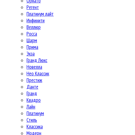
Орнато
Регент
Платинум лайт
Инфинити
Веллюр
Росса
Шарм
Прима
Экза
Гранд Люкс
Новелла
Нео Классик
Престиж
Данте
Гранд
Квадро
Лайн
Платинум
Стиль
Классика
Модерн