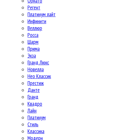
Орнато
Регент
Платинум лайт
Инфинити
Веллюр
Росса
Шарм
Прима
Экза
Гранд Люкс
Новелла
Нео Классик
Престиж
Данте
Гранд
Квадро
Лайн
Платинум
Стиль
Классика
Модерн