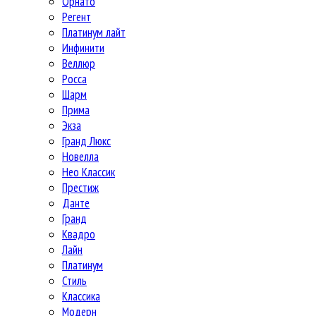
Орнато
Регент
Платинум лайт
Инфинити
Веллюр
Росса
Шарм
Прима
Экза
Гранд Люкс
Новелла
Нео Классик
Престиж
Данте
Гранд
Квадро
Лайн
Платинум
Стиль
Классика
Модерн